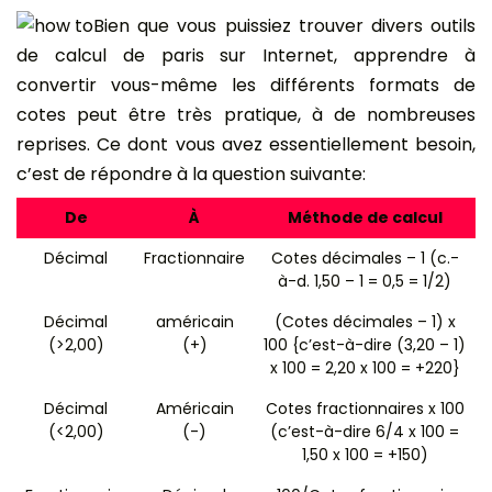
Bien que vous puissiez trouver divers outils
de calcul de paris sur Internet, apprendre à
convertir vous-même les différents formats de
cotes peut être très pratique, à de nombreuses
reprises. Ce dont vous avez essentiellement besoin,
c’est de répondre à la question suivante:
De
À
Méthode de calcul
Décimal
Fractionnaire
Cotes décimales – 1 (c.-
à-d. 1,50 – 1 = 0,5 = 1/2)
Décimal
américain
(Cotes décimales – 1) x
(>2,00)
(+)
100 {c’est-à-dire (3,20 – 1)
x 100 = 2,20 x 100 = +220}
Décimal
Américain
Cotes fractionnaires x 100
(<2,00)
(-)
(c’est-à-dire 6/4 x 100 =
1,50 x 100 = +150)