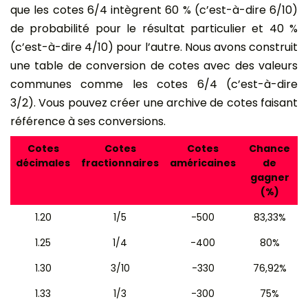
que les cotes 6/4 intègrent 60 % (c’est-à-dire 6/10)
de probabilité pour le résultat particulier et 40 %
(c’est-à-dire 4/10) pour l’autre. Nous avons construit
une table de conversion de cotes avec des valeurs
communes comme les cotes 6/4 (c’est-à-dire
3/2). Vous pouvez créer une archive de cotes faisant
référence à ses conversions.
Cotes
Cotes
Cotes
Chance
décimales
fractionnaires
américaines
de
gagner
(%)
1.20
1/5
-500
83,33%
1.25
1/4
-400
80%
1.30
3/10
-330
76,92%
1.33
1/3
-300
75%