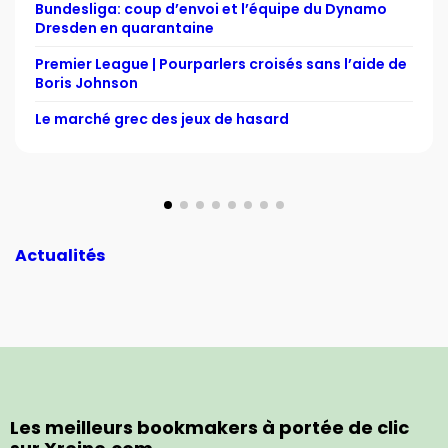
Bundesliga: coup d’envoi et l’équipe du Dynamo
Dresden en quarantaine
Premier League | Pourparlers croisés sans l’aide de
Boris Johnson
Le marché grec des jeux de hasard
Actualités
Les meilleurs bookmakers à portée de clic