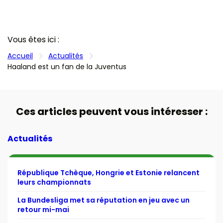
Vous êtes ici :
Accueil
Actualités
Haaland est un fan de la Juventus
Ces articles peuvent vous intéresser :
Actualités
République Tchèque, Hongrie et Estonie relancent
leurs championnats
La Bundesliga met sa réputation en jeu avec un
retour mi-mai