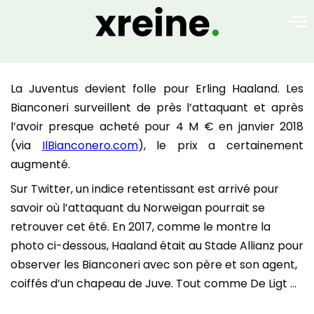
La Juventus devient folle pour Erling Haaland. Les
Bianconeri surveillent de près l’attaquant et après
l’avoir presque acheté pour 4 M € en janvier 2018
(via
IlBianconero.com
), le prix a certainement
augmenté.
Sur Twitter, un indice retentissant est arrivé pour
savoir où l’attaquant du Norweigan pourrait se
retrouver cet été. En 2017, comme le montre la
photo ci-dessous, Haaland était au Stade Allianz pour
observer les Bianconeri avec son père et son agent,
coiffés d’un chapeau de Juve. Tout comme De Ligt …